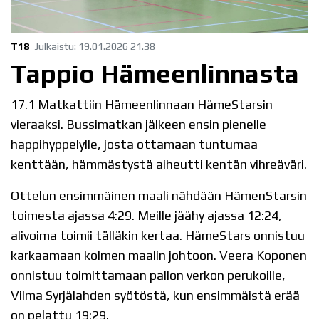
T18
Julkaistu
:
19.01.2026
21.38
Tappio Hämeenlinnasta
17.1 Matkattiin Hämeenlinnaan HämeStarsin
vieraaksi. Bussimatkan jälkeen ensin pienelle
happihyppelylle, josta ottamaan tuntumaa
kenttään, hämmästystä aiheutti kentän vihreäväri.
Ottelun ensimmäinen maali nähdään HämenStarsin
toimesta ajassa 4:29. Meille jäähy ajassa 12:24,
alivoima toimii tälläkin kertaa. HämeStars onnistuu
karkaamaan kolmen maalin johtoon. Veera Koponen
onnistuu toimittamaan pallon verkon perukoille,
Vilma Syrjälahden syötöstä, kun ensimmäistä erää
on pelattu 19:29.