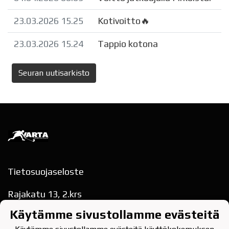
23.03.2026 15.25
Kotivoitto🔥
23.03.2026 15.24
Tappio kotona
Seuran uutisarkisto
Tietosuojaseloste
Rajakatu 13, 2.krs
78200 VARKAUS
Käytämme sivustollamme evästeitä
puh. 040-354 9622
varkauden.tarmo(at)gmail.com