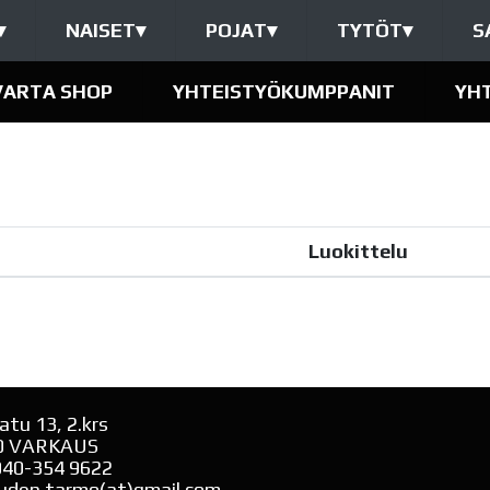
▾
NAISET
▾
POJAT
▾
TYTÖT
▾
S
VARTA SHOP
YHTEISTYÖKUMPPANIT
YH
Luokittelu
atu 13, 2.krs
0 VARKAUS
040-354 9622
uden.tarmo(at)gmail.com