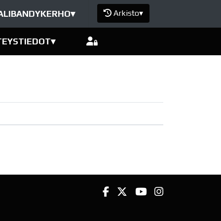
ALIBANDYKERHO
▾
Arkisto
▾
TEYSTIEDOT
▾