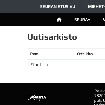
SEURAN ETUSIVU
MIEHET
SEURA
▾
Uutisarkisto
Pvm
Otsikko
Ei uutisia
Rajak
7820
puh. 
varka