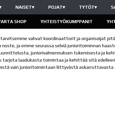
▾
NAISET
▾
POJAT
▾
TYTÖT
▾
S
VARTA SHOP
YHTEISTYÖKUMPPANIT
YH
a tarvitsemme vahvat koordinaattorit ja organisoijat 
va noste, ja emme seurassa selviä junioritoiminnan haaste
n suunnittelusta, juniorivalmennuksen tukemisesta ja k
s tarjota laadukasta toimintaa ja kehittää sitä edelle
mistä vain junioritoimintaan liittyvästä askarruttavasta