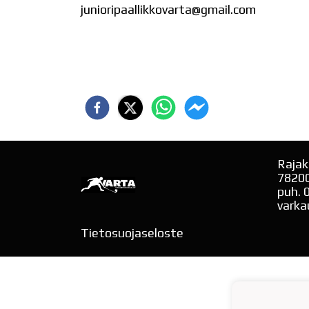
junioripaallikkovarta@gmail.com
Rajak
7820
puh. 
varka
Tietosuojaseloste