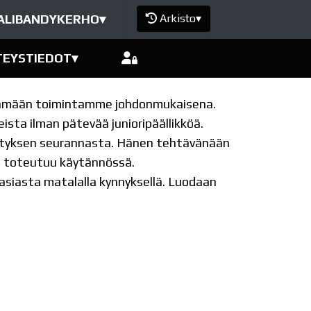
ALIBANDYKERHO
▾
Arkisto
▾
TEYSTIEDOT
▾
pitämään toimintamme johdonmukaisena.
ista ilman pätevää junioripäällikköä.
ehityksen seurannasta. Hänen tehtävänään
en toteutuu käytännössä.
 asiasta matalalla kynnyksellä. Luodaan