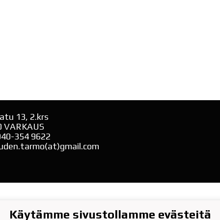
atu 13, 2.krs
0 VARKAUS
040-354 9622
uden.tarmo(at)gmail.com
Käytämme sivustollamme evästeitä