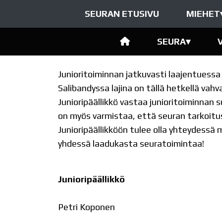
SEURAN ETUSIVU
MIEHET
SEURA
▾
Junioritoiminnan jatkuvasti laajentuess
Salibandyssa lajina on tällä hetkellä vah
Junioripäällikkö vastaa junioritoiminna
on myös varmistaa, että seuran tarkoitu
Junioripäällikköön tulee olla yhteydessä 
yhdessä laadukasta seuratoimintaa!
Junioripäällikkö
Petri Koponen