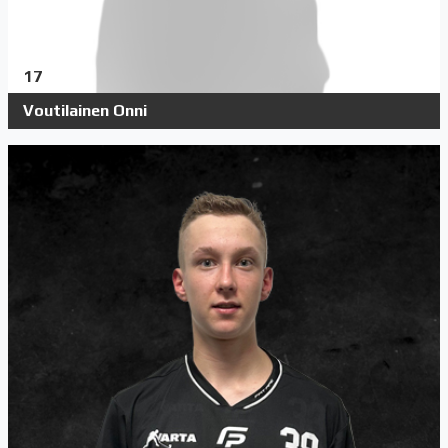
17
Voutilainen Onni