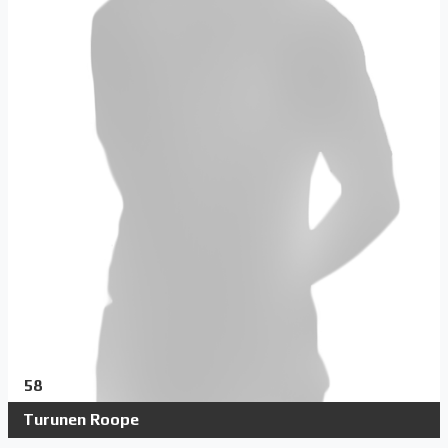
58
Turunen Roope