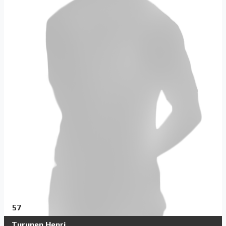
57
Turunen Henri