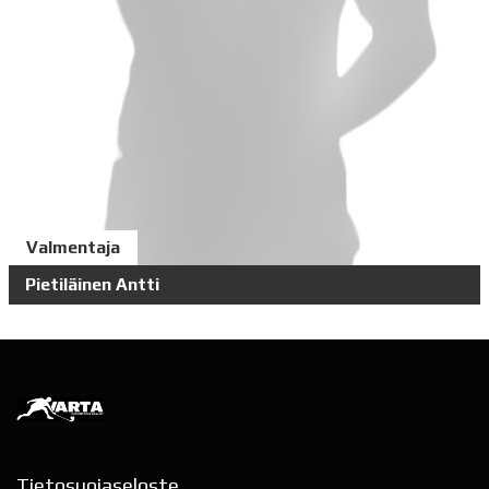
Valmentaja
Pietiläinen Antti
Tietosuojaseloste