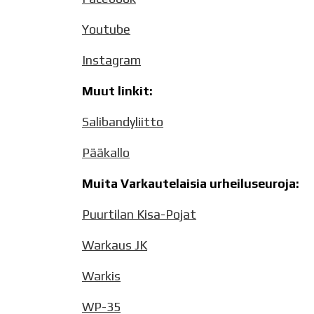
Youtube
Instagram
Muut linkit:
Salibandyliitto
Pääkallo
Muita Varkautelaisia urheiluseuroja:
Puurtilan Kisa-Pojat
Warkaus JK
Warkis
WP-35