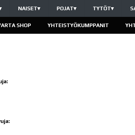
▾
NAISET
▾
POJAT
▾
TYTÖT
▾
S
VARTA SHOP
YHTEISTYÖKUMPPANIT
YH
ja:
uja: