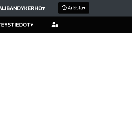
ALIBANDYKERHO
▾
Arkisto
▾
TEYSTIEDOT
▾