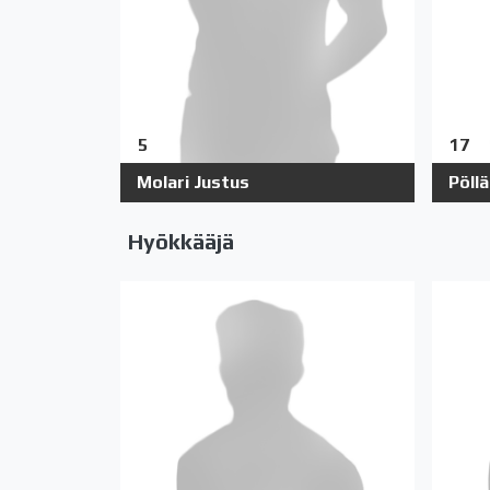
5
17
Molari Justus
Pöll
Hyökkääjä