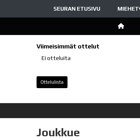
SEURAN ETUSIVU
MIEHET
Viimeisimmät ottelut
Ei otteluita
Ottelulista
Joukkue