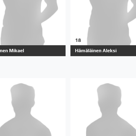
18
änen Mikael
Hämäläinen Aleksi