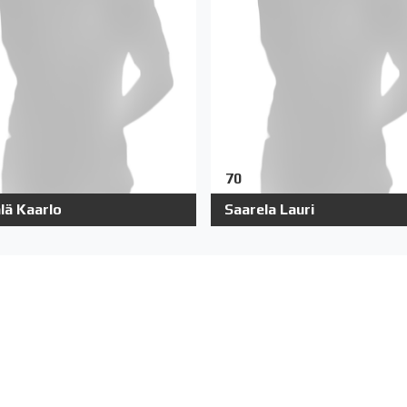
70
lä Kaarlo
Saarela Lauri