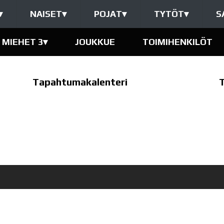
▾
NAISET
▾
POJAT
▾
TYTÖT
▾
S
MIEHET 3
▾
JOUKKUE
TOIMIHENKILÖT
Tapahtumakalenteri