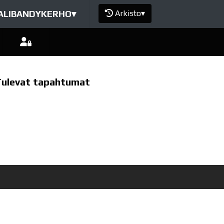
ALIBANDYKERHO
▾
Arkisto
▾
Tulevat tapahtumat