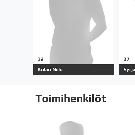
32
37
Kolari Niilo
Syrjä
Toimihenkilöt