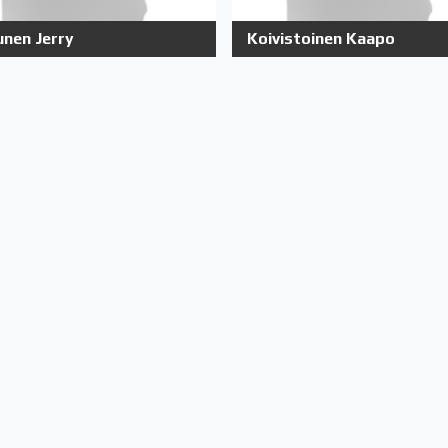
unen Jerry
Koivistoinen Kaapo