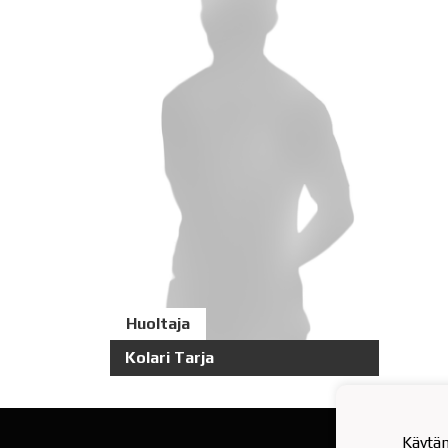
Huoltaja
Kolari Tarja
Rajak
Käytä