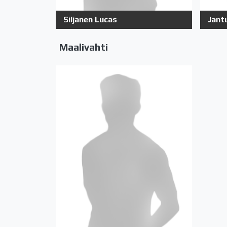
Siljanen Lucas
Jant
Maalivahti