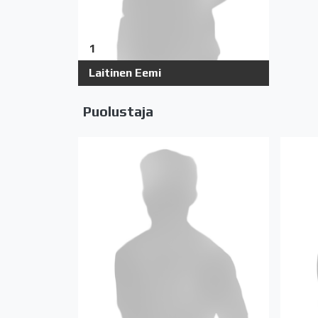
1
Laitinen Eemi
Puolustaja