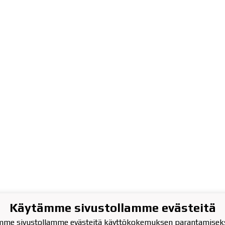
Käytämme sivustollamme evästeitä
atu 13, 2.krs
mme sivustollamme evästeitä käyttökokemuksen parantamiseks