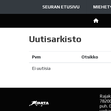
SEURAN ETUSIVU
MIEHET
Uutisarkisto
Pvm
Otsikko
Ei uutisia
Rajak
7820
puh. 
varka