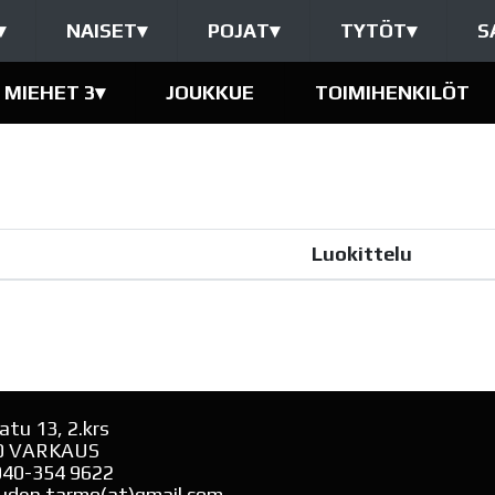
▾
NAISET
▾
POJAT
▾
TYTÖT
▾
S
MIEHET 3
▾
JOUKKUE
TOIMIHENKILÖT
Luokittelu
atu 13, 2.krs
0 VARKAUS
040-354 9622
uden.tarmo(at)gmail.com