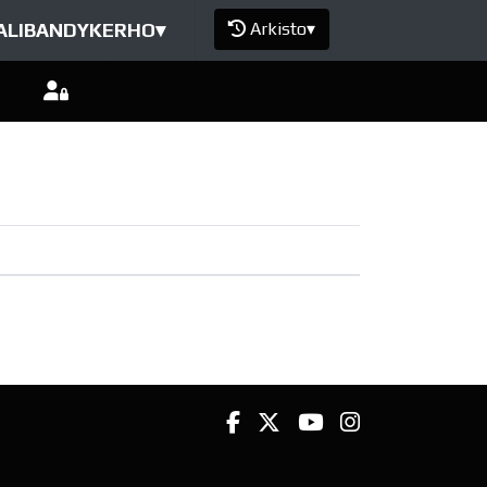
ALIBANDYKERHO
▾
Arkisto
▾