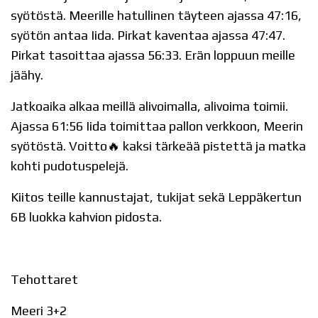
syötöstä. Meerille hatullinen täyteen ajassa 47:16,
syötön antaa Iida. Pirkat kaventaa ajassa 47:47.
Pirkat tasoittaa ajassa 56:33. Erän loppuun meille
jäähy.
Jatkoaika alkaa meillä alivoimalla, alivoima toimii.
Ajassa 61:56 Iida toimittaa pallon verkkoon, Meerin
syötöstä. Voitto🔥 kaksi tärkeää pistettä ja matka
kohti pudotuspelejä.
Kiitos teille kannustajat, tukijat sekä Leppäkertun
6B luokka kahvion pidosta.
Tehottaret
Meeri 3+2