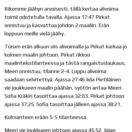
Rikomme jäähyn arvoisesti, tällä kertaa alivoima
toimii odotetulla tavalla. Ajassa 17:47 Pirkat
onnistuu ja kasvattaa johdon 2 maaliin. Erän
loppuun meille vielä jäähy.
Toisen erän alkuun siis alivoimalla ja Pirkat karkaa jo
kolmen maalin johtoon. Pirkat rikkoo
maalintekotilanteessa ja tästä rangaistuslaukaus,
Meeri onnistuu, tilanne 2-4. Loppu alivoima
saadaan selvitettyä. Ajassa 27:46 Iida Pietiläinen
vie joukkueen maalin päähän, syötön antaa Meeri.
Sofia Kräkin tasoittaa ajassa 32:03. Pirkat johtoon
ajassa 37:25. Sofia tasoittaa jälleen ajassa 38:21.
Kolmanteen erään 5-5 tilanteessa.
Meeri vie joukkueen johtoon ajassa 45:52, Iidan