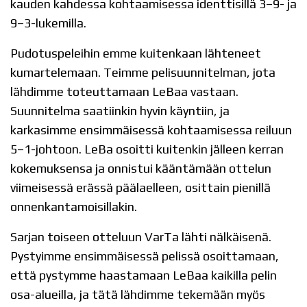
kauden kahdessa kohtaamisessa identtisillä 3–9- ja
9–3-lukemilla.
Pudotuspeleihin emme kuitenkaan lähteneet
kumartelemaan. Teimme pelisuunnitelman, jota
lähdimme toteuttamaan LeBaa vastaan.
Suunnitelma saatiinkin hyvin käyntiin, ja
karkasimme ensimmäisessä kohtaamisessa reiluun
5–1-johtoon. LeBa osoitti kuitenkin jälleen kerran
kokemuksensa ja onnistui kääntämään ottelun
viimeisessä erässä päälaelleen, osittain pienillä
onnenkantamoisillakin.
Sarjan toiseen otteluun VarTa lähti nälkäisenä.
Pystyimme ensimmäisessä pelissä osoittamaan,
että pystymme haastamaan LeBaa kaikilla pelin
osa-alueilla, ja tätä lähdimme tekemään myös