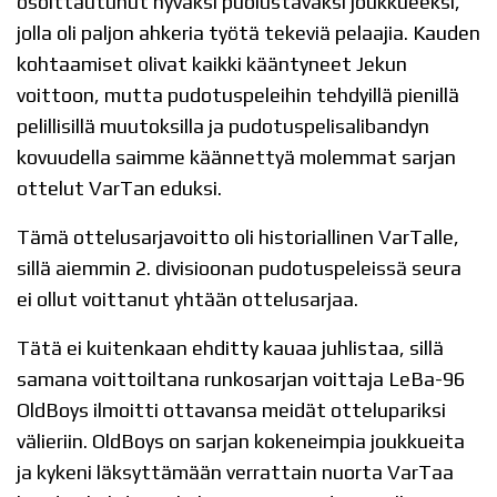
osoittautunut hyväksi puolustavaksi joukkueeksi,
jolla oli paljon ahkeria työtä tekeviä pelaajia. Kauden
kohtaamiset olivat kaikki kääntyneet Jekun
voittoon, mutta pudotuspeleihin tehdyillä pienillä
pelillisillä muutoksilla ja pudotuspelisalibandyn
kovuudella saimme käännettyä molemmat sarjan
ottelut VarTan eduksi.
Tämä ottelusarjavoitto oli historiallinen VarTalle,
sillä aiemmin 2. divisioonan pudotuspeleissä seura
ei ollut voittanut yhtään ottelusarjaa.
Tätä ei kuitenkaan ehditty kauaa juhlistaa, sillä
samana voittoiltana runkosarjan voittaja LeBa-96
OldBoys ilmoitti ottavansa meidät ottelupariksi
välieriin. OldBoys on sarjan kokeneimpia joukkueita
ja kykeni läksyttämään verrattain nuorta VarTaa