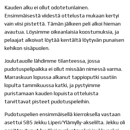
Kauden alku ei ollut odotetunlainen.
Ensimmäisestä viidestä ottelusta mukaan kertyi
vain viisi pistettä. Tämän jälkeen peli alkoi hieman
avautua. Löysimme oikeanlaisia koostumuksia, ja
pelaajat alkoivat löytää kentältä löytyvän punaisen
kehikon sisäpuolen.
Joulutauolle lähdimme tilanteessa, jossa
pudotuspelipaikka ei ollut missään nimessä varma.
Marraskuun lopussa alkanut tappioputki saatiin
lopulta tammikuussa katki, ja pystyimme
puristamaan kauden lopuista otteluista
tarvittavat pisteet pudotuspeleihin.
Pudotuspelien ensimmäisellä kierroksella vastaan
asettui SBS Jekku Liperi/Ylämylly-akselilta. Jekku oli