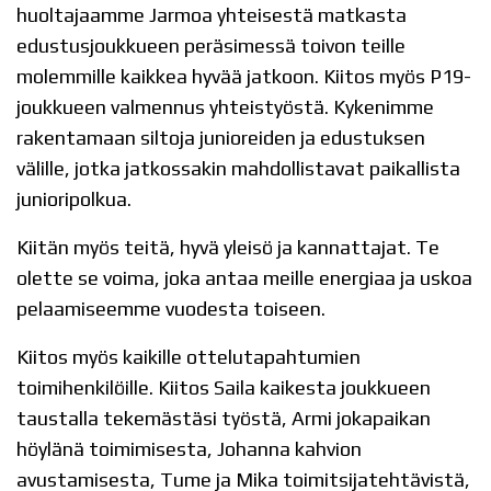
huoltajaamme Jarmoa yhteisestä matkasta
edustusjoukkueen peräsimessä toivon teille
molemmille kaikkea hyvää jatkoon. Kiitos myös P19-
joukkueen valmennus yhteistyöstä. Kykenimme
rakentamaan siltoja junioreiden ja edustuksen
välille, jotka jatkossakin mahdollistavat paikallista
junioripolkua.
Kiitän myös teitä, hyvä yleisö ja kannattajat. Te
olette se voima, joka antaa meille energiaa ja uskoa
pelaamiseemme vuodesta toiseen.
Kiitos myös kaikille ottelutapahtumien
toimihenkilöille. Kiitos Saila kaikesta joukkueen
taustalla tekemästäsi työstä, Armi jokapaikan
höylänä toimimisesta, Johanna kahvion
avustamisesta, Tume ja Mika toimitsijatehtävistä,