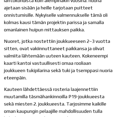
lähtökohdista kuin aiempinakin vuosina: nuoria
ajetaan sisään ja heille tarjotaan puitteet
onnistumisille. Nykyiselle valmennukselle tämä oli
kolmas kausi tämän projektin parissa ja samalla
omanlainen huipun mittauksen paikka.
Nuoret, jotka nostettiin joukkueeseen 2–3 vuotta
sitten, ovat vakiinnuttaneet paikkansa ja olivat
valmiita lähtemään uuteen kauteen. Kokeneempi
kaarti kantoi vastuullisesti omaa rooliaan
joukkueen tukipilarina sekä tuki ja tsemppasi nuoria
eteenpäin.
Kauteen lähdettäessä rosteria laajennettiin
muutamilla täsmähankinnoilla P19-joukkueesta
sekä miesten 2. joukkueesta. Tarjosimme kaikille
oman kaupungin pelaajille mahdollisuuden tulla