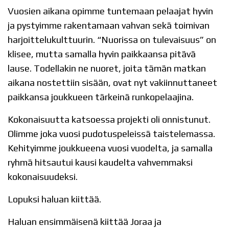
Vuosien aikana opimme tuntemaan pelaajat hyvin
ja pystyimme rakentamaan vahvan sekä toimivan
harjoittelukulttuurin. “Nuorissa on tulevaisuus” on
klisee, mutta samalla hyvin paikkaansa pitävä
lause. Todellakin ne nuoret, joita tämän matkan
aikana nostettiin sisään, ovat nyt vakiinnuttaneet
paikkansa joukkueen tärkeinä runkopelaajina.
Kokonaisuutta katsoessa projekti oli onnistunut.
Olimme joka vuosi pudotuspeleissä taistelemassa.
Kehityimme joukkueena vuosi vuodelta, ja samalla
ryhmä hitsautui kausi kaudelta vahvemmaksi
kokonaisuudeksi.
Lopuksi haluan kiittää.
Haluan ensimmäisenä kiittää Joraa ja