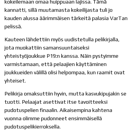
kokeilemaan omaa huippuaan lajissa. Tämä
kannatti, sillä muutamasta kokeilijasta tuli jo
kauden alussa äärimmäisen tärkeitä palasia VarTan
pelissä.
Kauteen lähdettiin myös uudistetulla pelikirjalla,
jota muokattiin samansuuntaiseksi
yhteistyöjoukkue P19:n kanssa. Näin pystyimme
varmistamaan, että pelaajien käyttäminen
joukkueiden välillä olisi helpompaa, kun raamit ovat
yhteiset.
Pelikirja omaksuttiin hyvin, mutta kasvukipujakin se
tuotti. Pelaajat asettivat itse tavoitteeksi
pudotuspelien finaalin. Aikaisempina kahtena
vuonna olimme pudonneet ensimmäisellä
pudotuspelikierroksella.