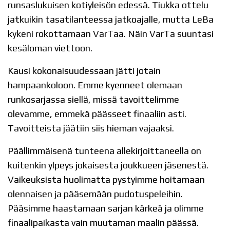
runsaslukuisen kotiyleisön edessä. Tiukka ottelu
jatkuikin tasatilanteessa jatkoajalle, mutta LeBa
kykeni rokottamaan VarTaa. Näin VarTa suuntasi
kesäloman viettoon.
Kausi kokonaisuudessaan jätti jotain
hampaankoloon. Emme kyenneet olemaan
runkosarjassa siellä, missä tavoittelimme
olevamme, emmekä päässeet finaaliin asti.
Tavoitteista jäätiin siis hieman vajaaksi.
Päällimmäisenä tunteena allekirjoittaneella on
kuitenkin ylpeys jokaisesta joukkueen jäsenestä.
Vaikeuksista huolimatta pystyimme hoitamaan
olennaisen ja pääsemään pudotuspeleihin.
Pääsimme haastamaan sarjan kärkeä ja olimme
finaalipaikasta vain muutaman maalin päässä.