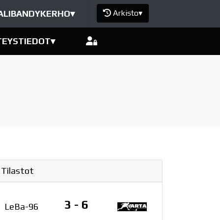
ALIBANDYKERHO
▾
Arkisto
▾
TEYSTIEDOT
▾
Tilastot
3 - 6
LeBa-96