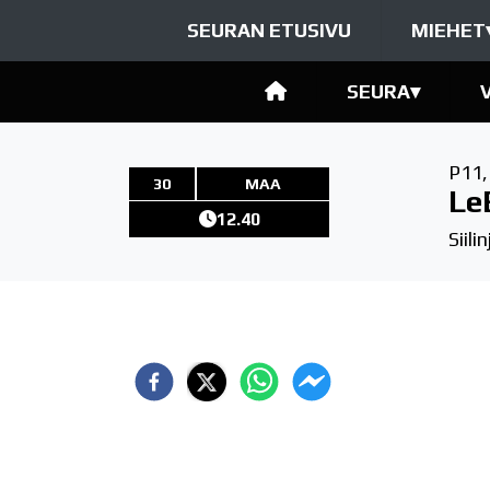
SEURAN ETUSIVU
MIEHET
SEURA
▾
P11
30
MAA
Le
12.40
Siili