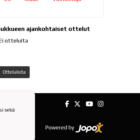
oukkueen ajankohtaiset ottelut
Ei otteluita
Ottelulista
i sekä
Powered by