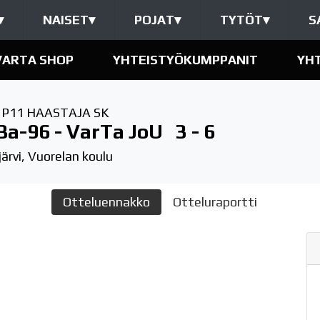
▾
NAISET
▾
POJAT
▾
TYTÖT
▾
S
VARTA SHOP
YHTEISTYÖKUMPPANIT
YH
,
P11 HAASTAJA SK
Ba-96 - VarTa JoU
3 - 6
njärvi, Vuorelan koulu
Otteluennakko
Otteluraportti