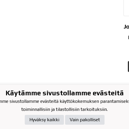
J
Käytämme sivustollamme evästeitä
atu 13, 2.krs
0 VARKAUS
mme sivustollamme evästeitä käyttökokemuksen parantamiseks
040-354 9622
toiminnallisiin ja tilastollisiin tarkoituksiin.
uden.tarmo(at)gmail.com
Hyväksy kaikki
Vain pakolliset