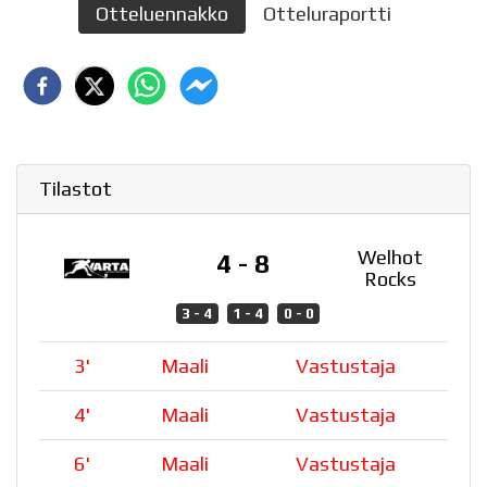
Otteluennakko
Otteluraportti
Tilastot
Welhot
4 - 8
Rocks
3 - 4
1 - 4
0 - 0
3
'
Maali
Vastustaja
4
'
Maali
Vastustaja
6
'
Maali
Vastustaja