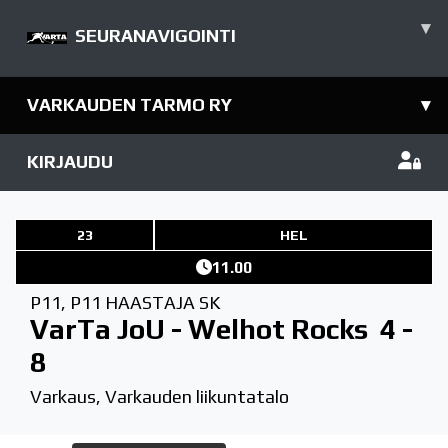
▾
SEURANAVIGOINTI
VARKAUDEN TARMO RY
▾
KIRJAUDU
23
HEL
11.00
P11
,
P11 HAASTAJA SK
VarTa JoU - Welhot Rocks
4 -
8
Varkaus, Varkauden liikuntatalo