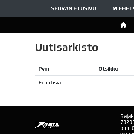
SEURAN ETUSIVU
MIEHET
Uutisarkisto
Pvm
Otsikko
Ei uutisia
Rajak
7820
puh. 
varka