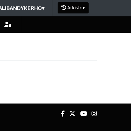
ALIBANDYKERHO
▾
Arkisto
▾