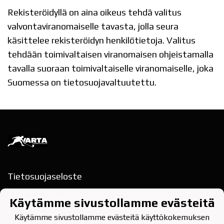
Rekisteröidyllä on aina oikeus tehdä valitus
valvontaviranomaiselle tavasta, jolla seura
käsittelee rekisteröidyn henkilötietoja. Valitus
tehdään toimivaltaisen viranomaisen ohjeistamalla
tavalla suoraan toimivaltaiselle viranomaiselle, joka
Suomessa on tietosuojavaltuutettu.
Tietosuojaseloste
Rajakatu 13, 2.krs
Käytämme sivustollamme evästeitä
78200 VARKAUS
Käytämme sivustollamme evästeitä käyttökokemuksen
puh. 040-354 9622