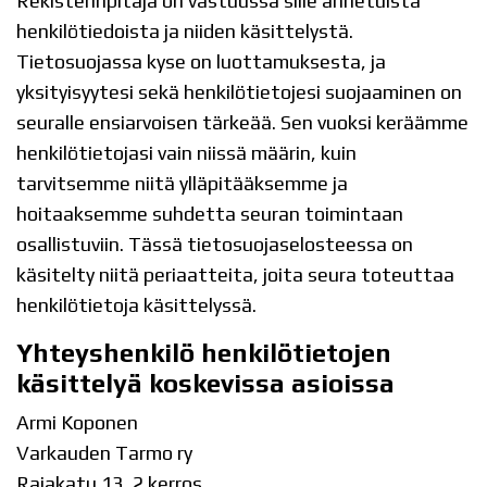
Rekisterinpitäjä on vastuussa sille annetuista
henkilötiedoista ja niiden käsittelystä.
Tietosuojassa kyse on luottamuksesta, ja
yksityisyytesi sekä henkilötietojesi suojaaminen on
seuralle ensiarvoisen tärkeää. Sen vuoksi keräämme
henkilötietojasi vain niissä määrin, kuin
tarvitsemme niitä ylläpitääksemme ja
hoitaaksemme suhdetta seuran toimintaan
osallistuviin. Tässä tietosuojaselosteessa on
käsitelty niitä periaatteita, joita seura toteuttaa
henkilötietoja käsittelyssä.
Yhteyshenkilö henkilötietojen
käsittelyä koskevissa asioissa
Armi Koponen
Varkauden Tarmo ry
Rajakatu 13, 2 kerros