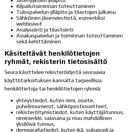
Jäsenyyksien ylläpito
Kilpailutoiminnan toteuttaminen
Tulospalvelun ylläpito ja tilastojen julkaisu
Sähköinen jäsenviestintä, esimerkiksi
webbisivut
Analysointi ja tilastointi
Asiakaspalvelun ja toiminnan toteuttaminen
sekä kehittäminen
Käsiteltävät henkilötietojen
ryhmät, rekisterin tietosisältö
Seura käsittelee rekisteröidystä seuraavia
käyttötarkoituksen kannalta tarpeellisia
henkilötietoja tai henkilötietojen ryhmiä:
yhteystiedot, kuten nimi, osoite,
puhelinnumerot, sähköpostiosoitteet,
rekisteröitymistiedot, kuten käyttäjätunnus,
nimimerkki, salasana ja muu mahdollinen
yksilöivä tunnus,
demografiatiedot, kuten ikä, sukupuoli ja