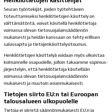
Henkilötietojen käsittelijät
Seuran työntekijät, joiden työtehtävien
toteuttamiseksi henkilötietojen käsittely on
välttämätöntä, voivat käsitellä henkilötietoja
voimassa olevan tietosuojalainsäädännön
mukaisesti ja heidän kanssaan on tehty erillisen
salassapito ja tietojenkäsittelysitoumus.
Henkilötietojen käsittelyä voidaan myös ulkoistaa
kolmannelle osapuolelle, jolloin takaamme sopimus-
järjestelyin, että henkilötietoja käsitellään
voimassa olevan tietosuojalainsäädännön
mukaisesti ja muutoin asianmukaisesti.
Tietojen siirto EU:n tai Euroopan
talousalueen ulkopuolelle
Tietoja ei siirretä säännönmukaisesti EU:n ja