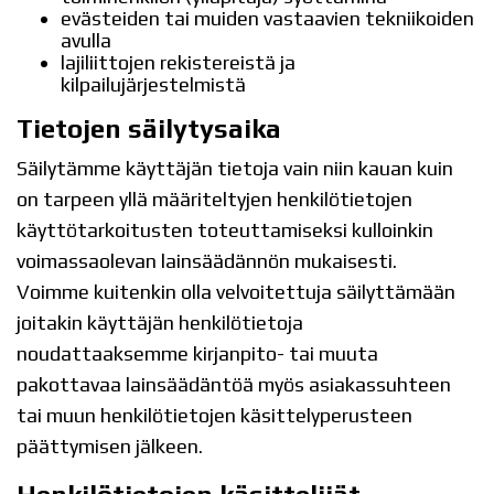
evästeiden tai muiden vastaavien tekniikoiden
avulla
lajiliittojen rekistereistä ja
kilpailujärjestelmistä
Tietojen säilytysaika
Säilytämme käyttäjän tietoja vain niin kauan kuin
on tarpeen yllä määriteltyjen henkilötietojen
käyttötarkoitusten toteuttamiseksi kulloinkin
voimassaolevan lainsäädännön mukaisesti.
Voimme kuitenkin olla velvoitettuja säilyttämään
joitakin käyttäjän henkilötietoja
noudattaaksemme kirjanpito- tai muuta
pakottavaa lainsäädäntöä myös asiakassuhteen
tai muun henkilötietojen käsittelyperusteen
päättymisen jälkeen.