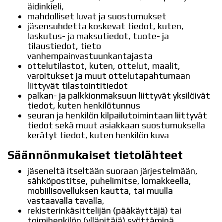
äidinkieli,
mahdolliset luvat ja suostumukset
jäsensuhdetta koskevat tiedot, kuten,
laskutus- ja maksutiedot, tuote- ja
tilaustiedot, tieto
vanhempainvastuunkantajasta
ottelutilastot, kuten, ottelut, maalit,
varoitukset ja muut ottelutapahtumaan
liittyvät tilastointitiedot
palkan- ja palkkionmaksuun liittyvät yksilöivät
tiedot, kuten henkilötunnus
seuran ja henkilön kilpailutoimintaan liittyvät
tiedot sekä muut asiakkaan suostumuksella
kerätyt tiedot, kuten henkilön kuva
Säännönmukaiset tietolähteet
jäseneltä itseltään suoraan järjestelmään,
sähköpostitse, puhelimitse, lomakkeella,
mobiilisovelluksen kautta, tai muulla
vastaavalla tavalla,
rekisterinkäsittelijän (pääkäyttäjä) tai
toimihenkilön (ylläpitäjä) syöttäminä