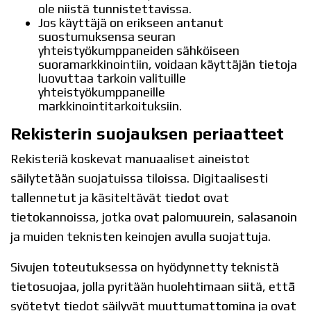
ole niistä tunnistettavissa.
Jos käyttäjä on erikseen antanut
suostumuksensa seuran
yhteistyökumppaneiden sähköiseen
suoramarkkinointiin, voidaan käyttäjän tietoja
luovuttaa tarkoin valituille
yhteistyökumppaneille
markkinointitarkoituksiin.
Rekisterin suojauksen periaatteet
Rekisteriä koskevat manuaaliset aineistot
säilytetään suojatuissa tiloissa. Digitaalisesti
tallennetut ja käsiteltävät tiedot ovat
tietokannoissa, jotka ovat palomuurein, salasanoin
ja muiden teknisten keinojen avulla suojattuja.
Sivujen toteutuksessa on hyödynnetty teknistä
tietosuojaa, jolla pyritään huolehtimaan siitä, että̈
syötetyt tiedot säilyvät muuttumattomina ja ovat