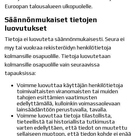
Euroopan talousalueen ulkopuolelle.
Säännönmukaiset tietojen
luovutukset
Tietoja ei luovuteta säännönmukaisesti. Seura ei
myy tai vuokraa rekisteröidyn henkilötietoja
kolmansille osapuolille. Tietoja luovutetaan
kolmansille osapuolille vain seuraavissa
tapauksissa:
Voimme luovuttaa käyttäjän henkilötietoja
toimivaltaisten viranomaisten tai muiden
tahojen esittämien vaatimusten
edellyttämällä, kulloinkin voimassaolevaan
lainsäädäntöön perustuvalla, tavalla.
Voimme luovuttaa tietoja tilastollista,
tieteellistä tai historiallista tutkimusta
varten edellyttäen, että tiedot on muutettu
sellaiseen muotoon, että tiedon kohde ei enää