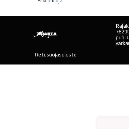
Ei kilpailuja
Rajak
7820
puh. 
varka
Tietosuojaseloste