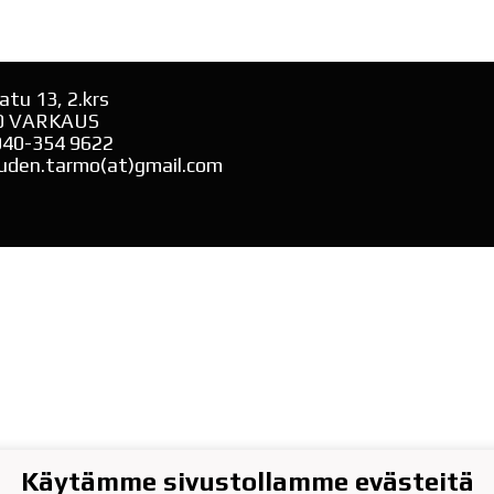
atu 13, 2.krs
0 VARKAUS
040-354 9622
uden.tarmo(at)gmail.com
Käytämme sivustollamme evästeitä