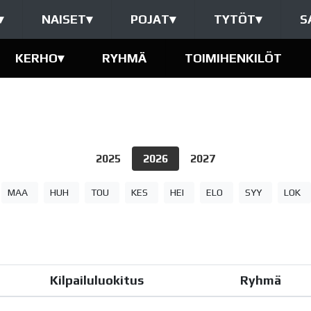
▾
NAISET
▾
POJAT
▾
TYTÖT
▾
S
KERHO
▾
RYHMÄ
TOIMIHENKILÖT
2025
2026
2027
MAA
HUH
TOU
KES
HEI
ELO
SYY
LOK
Kilpailuluokitus
Ryhmä