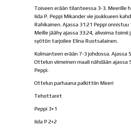
Toiseen erään tilanteessa 3-3. Meerille h
Iida P. Peppi Mikander vie joukkueen kah
Rahikainen. Ajassa 31:21 Peppi onnistuu 
Meille jäähy ajassa 33:24, alivoima toimii 
syötön tarjoilee Elina Ruotsalainen.
Kolmanteen erään 7-3 johdossa. Ajassa 55
Ottelun viimeinen maali nähdään ajassa 
Peppi.
Ottelun parhaana palkittiin Meeri
Tehottaret
Peppi 3+1
Iida P 2+2