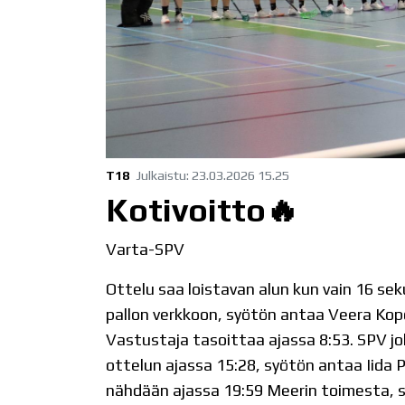
T18
Julkaistu
:
23.03.2026
15.25
Kotivoitto🔥
Varta-SPV
Ottelu saa loistavan alun kun vain 16 sek
pallon verkkoon, syötön antaa Veera Kopon
Vastustaja tasoittaa ajassa 8:53. SPV j
ottelun ajassa 15:28, syötön antaa Iida P
nähdään ajassa 19:59 Meerin toimesta, 