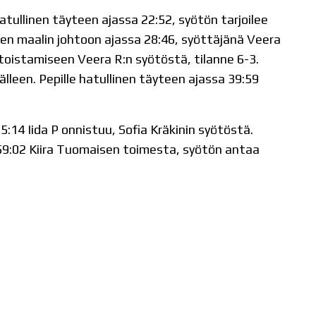
atullinen täyteen ajassa 22:52, syötön tarjoilee
den maalin johtoon ajassa 28:46, syöttäjänä Veera
toistamiseen Veera R:n syötöstä, tilanne 6-3.
jälleen. Pepille hatullinen täyteen ajassa 39:59
:14 Iida P onnistuu, Sofia Kräkinin syötöstä.
59:02 Kiira Tuomaisen toimesta, syötön antaa