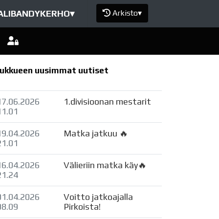
ALIBANDYKERHO
▾
Arkisto
▾
ukkueen uusimmat uutiset
17.06.2026
1.divisioonan mestarit
11.01
19.04.2026
Matka jatkuu 🔥
21.01
16.04.2026
Välieriin matka käy🔥
21.24
01.04.2026
Voitto jatkoajalla
08.09
Pirkoista!