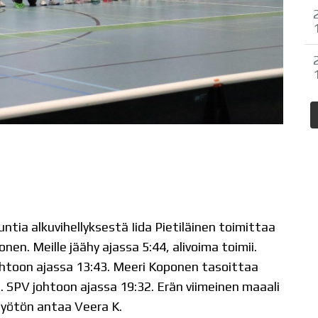
untia alkuvihellyksestä Iida Pietiläinen toimittaa
en. Meille jäähy ajassa 5:44, alivoima toimii.
ohtoon ajassa 13:43. Meeri Koponen tasoittaa
. SPV johtoon ajassa 19:32. Erän viimeinen maaali
syötön antaa Veera K.