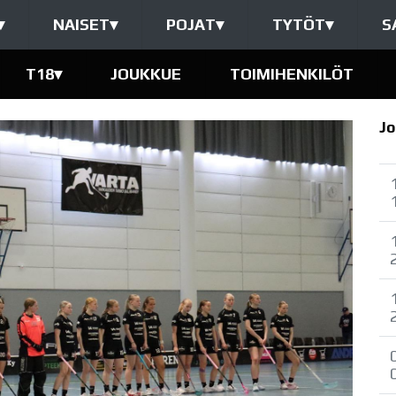
▾
NAISET
▾
POJAT
▾
TYTÖT
▾
S
T18
▾
JOUKKUE
TOIMIHENKILÖT
Jo