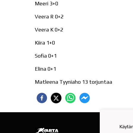
Meeri 3+0
Veera R 0+2
Veera K 0+2
Kiira 1+0
Sofia 0+1
Elina 0+1
Matleena Tyyniaho 13 torjuntaa
Rajak
Käytä
7820