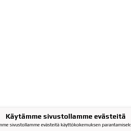
Käytämme sivustollamme evästeitä
atu 13, 2.krs
mme sivustollamme evästeitä käyttökokemuksen parantamiseks
0 VARKAUS