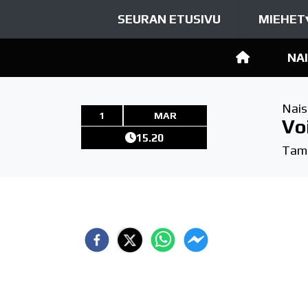
SEURAN ETUSIVU
MIEHET
NA
Nais
1
MAR
Vo
15.20
Tamp