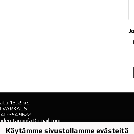
J
atu 13, 2.krs
0 VARKAUS
040-354 9622
uden.tarmo(at)gmail.com
Käytämme sivustollamme evästeitä