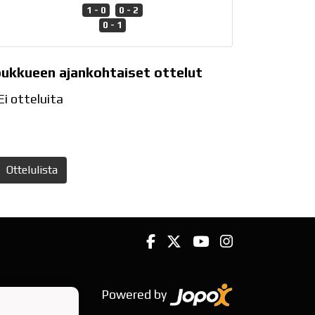
1 - 0
0 - 2
0 - 1
oukkueen ajankohtaiset ottelut
Ei otteluita
Ottelulista
Powered by