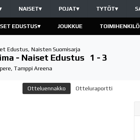
▾
NAISET
▾
POJAT
▾
TYTÖT
▾
S
ISET EDUSTUS
▾
JOUKKUE
TOIMIHENKILÖ
et Edustus
,
Naisten Suomisarja
ima - Naiset Edustus
1 - 3
ere, Tamppi Areena
Otteluennakko
Otteluraportti