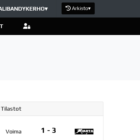
ALIBANDYKERHO
▾
Arkisto
▾
T
Tilastot
1 - 3
Voima