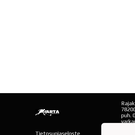
Rajak
7820
puh. 
varka
Tietosuojaseloste