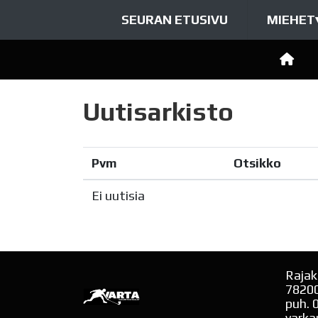
SEURAN ETUSIVU
MIEHET
Uutisarkisto
Pvm
Otsikko
Ei uutisia
Rajak
7820
puh. 
varka