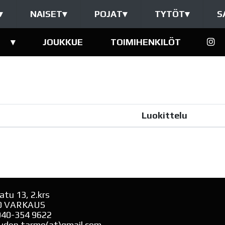
▾
NAISET
▾
POJAT
▾
TYTÖT
▾
S
▾
JOUKKUE
TOIMIHENKILÖT
Luokittelu
atu 13, 2.krs
0 VARKAUS
040-354 9622
uden.tarmo(at)gmail.com