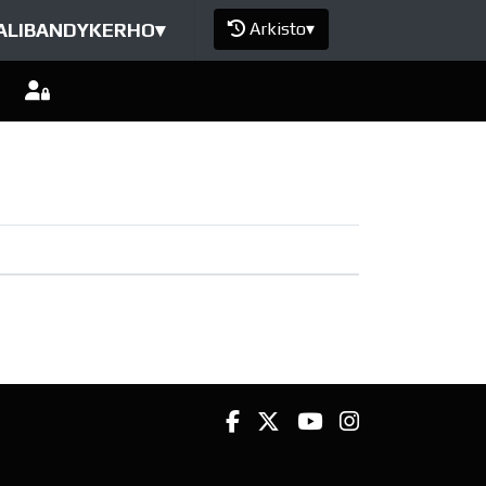
ALIBANDYKERHO
▾
Arkisto
▾