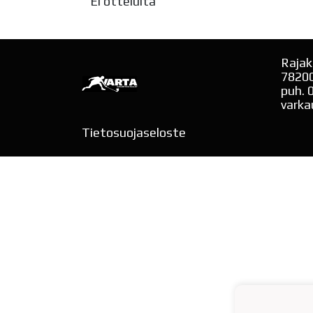
Ei otteluita
Rajak
7820
puh. 
varka
Tietosuojaseloste