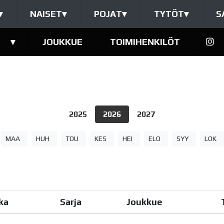
▾
NAISET
▾
POJAT
▾
TYTÖT
▾
S
▾
JOUKKUE
TOIMIHENKILÖT
2025
2026
2027
MAA
HUH
TOU
KES
HEI
ELO
SYY
LOK
ka
Sarja
Joukkue