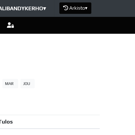
ALIBANDYKERHO
▾
Arkisto
▾
MAR
JOU
Tulos