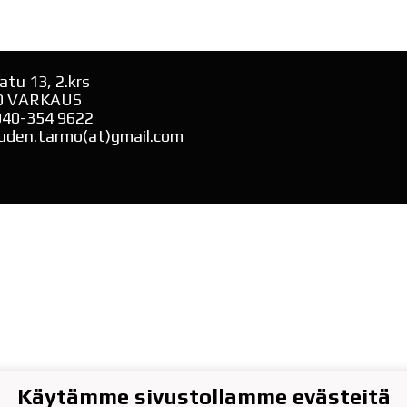
atu 13, 2.krs
0 VARKAUS
040-354 9622
uden.tarmo(at)gmail.com
Käytämme sivustollamme evästeitä