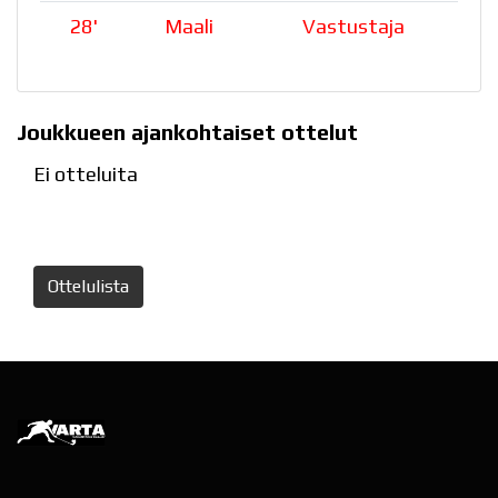
28
'
Maali
Vastustaja
Joukkueen ajankohtaiset ottelut
Ei otteluita
Ottelulista