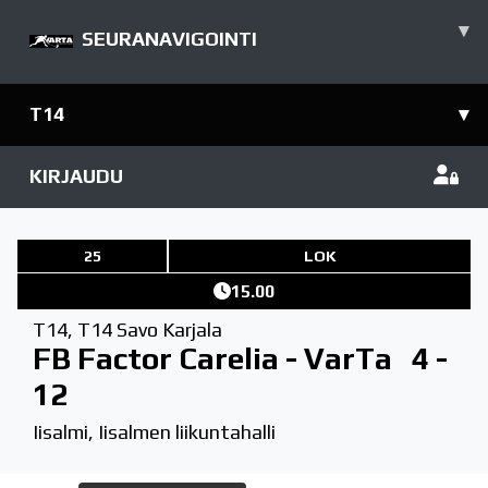
▾
SEURANAVIGOINTI
T14
▾
KIRJAUDU
25
LOK
15.00
T14
,
T14 Savo Karjala
FB Factor Carelia - VarTa
4 -
12
Iisalmi, Iisalmen liikuntahalli