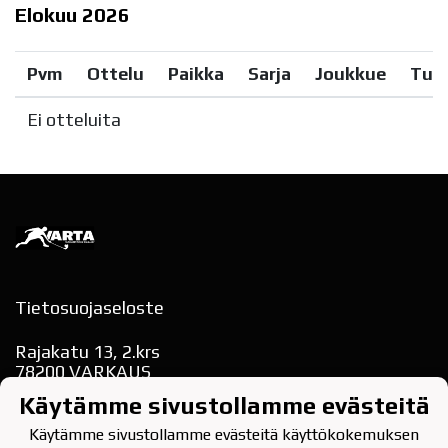
Elokuu
2026
Pvm
Ottelu
Paikka
Sarja
Joukkue
Tul
Ei otteluita
Tietosuojaseloste
Rajakatu 13, 2.krs
78200 VARKAUS
puh. 040-354 9622
Käytämme sivustollamme evästeitä
varkauden.tarmo(at)gmail.com
Käytämme sivustollamme evästeitä käyttökokemuksen