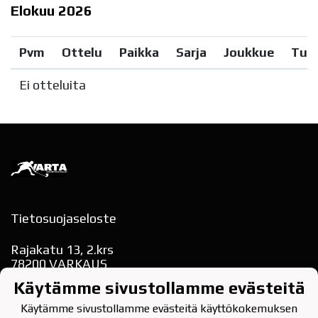
Elokuu
2026
Pvm
Ottelu
Paikka
Sarja
Joukkue
Tul
Ei otteluita
Tietosuojaseloste
Rajakatu 13, 2.krs
78200 VARKAUS
puh. 040-354 9622
Käytämme sivustollamme evästeitä
varkauden.tarmo(at)gmail.com
Käytämme sivustollamme evästeitä käyttökokemuksen