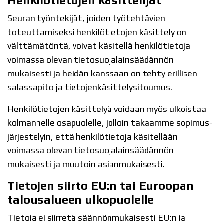
Henkilötietojen käsittelijät
Seuran työntekijät, joiden työtehtävien
toteuttamiseksi henkilötietojen käsittely on
välttämätöntä, voivat käsitellä henkilötietoja
voimassa olevan tietosuojalainsäädännön
mukaisesti ja heidän kanssaan on tehty erillisen
salassapito ja tietojenkäsittelysitoumus.
Henkilötietojen käsittelyä voidaan myös ulkoistaa
kolmannelle osapuolelle, jolloin takaamme sopimus-
järjestelyin, että henkilötietoja käsitellään
voimassa olevan tietosuojalainsäädännön
mukaisesti ja muutoin asianmukaisesti.
Tietojen siirto EU:n tai Euroopan
talousalueen ulkopuolelle
Tietoja ei siirretä säännönmukaisesti EU:n ja