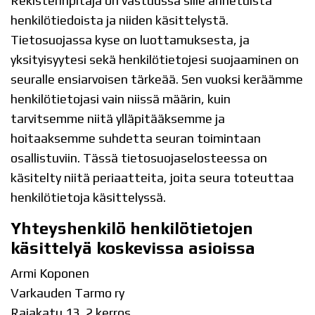
Rekisterinpitäjä on vastuussa sille annetuista
henkilötiedoista ja niiden käsittelystä.
Tietosuojassa kyse on luottamuksesta, ja
yksityisyytesi sekä henkilötietojesi suojaaminen on
seuralle ensiarvoisen tärkeää. Sen vuoksi keräämme
henkilötietojasi vain niissä määrin, kuin
tarvitsemme niitä ylläpitääksemme ja
hoitaaksemme suhdetta seuran toimintaan
osallistuviin. Tässä tietosuojaselosteessa on
käsitelty niitä periaatteita, joita seura toteuttaa
henkilötietoja käsittelyssä.
Yhteyshenkilö henkilötietojen
käsittelyä koskevissa asioissa
Armi Koponen
Varkauden Tarmo ry
Rajakatu 13, 2 kerros