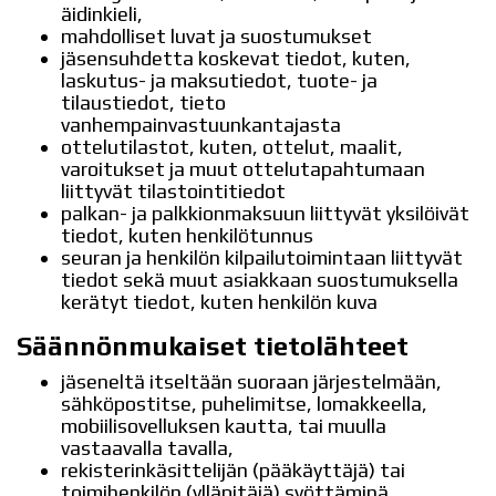
äidinkieli,
mahdolliset luvat ja suostumukset
jäsensuhdetta koskevat tiedot, kuten,
laskutus- ja maksutiedot, tuote- ja
tilaustiedot, tieto
vanhempainvastuunkantajasta
ottelutilastot, kuten, ottelut, maalit,
varoitukset ja muut ottelutapahtumaan
liittyvät tilastointitiedot
palkan- ja palkkionmaksuun liittyvät yksilöivät
tiedot, kuten henkilötunnus
seuran ja henkilön kilpailutoimintaan liittyvät
tiedot sekä muut asiakkaan suostumuksella
kerätyt tiedot, kuten henkilön kuva
Säännönmukaiset tietolähteet
jäseneltä itseltään suoraan järjestelmään,
sähköpostitse, puhelimitse, lomakkeella,
mobiilisovelluksen kautta, tai muulla
vastaavalla tavalla,
rekisterinkäsittelijän (pääkäyttäjä) tai
toimihenkilön (ylläpitäjä) syöttäminä