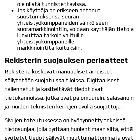
ole niistä tunnistettavissa.
Jos käyttäjä on erikseen antanut
suostumuksensa seuran
yhteistyökumppaneiden sähköiseen
suoramarkkinointiin, voidaan käyttäjän tietoja
luovuttaa tarkoin valituille
yhteistyökumppaneille
markkinointitarkoituksiin.
Rekisterin suojauksen periaatteet
Rekisteriä koskevat manuaaliset aineistot
säilytetään suojatuissa tiloissa. Digitaalisesti
tallennetut ja käsiteltävät tiedot ovat
tietokannoissa, jotka ovat palomuurein, salasanoin
ja muiden teknisten keinojen avulla suojattuja.
Sivujen toteutuksessa on hyödynnetty teknistä
tietosuojaa, jolla pyritään huolehtimaan siitä, että̈
syötetyt tiedot säilyvät muuttumattomina ja ovat