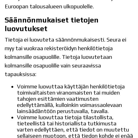
Euroopan talousalueen ulkopuolelle.
Säännönmukaiset tietojen
luovutukset
Tietoja ei luovuteta säännönmukaisesti. Seura ei
myy tai vuokraa rekisteröidyn henkilötietoja
kolmansille osapuolille. Tietoja luovutetaan
kolmansille osapuolille vain seuraavissa
tapauksissa:
Voimme luovuttaa käyttäjän henkilötietoja
toimivaltaisten viranomaisten tai muiden
tahojen esittämien vaatimusten
edellyttämällä, kulloinkin voimassaolevaan
lainsäädäntöön perustuvalla, tavalla.
Voimme luovuttaa tietoja tilastollista,
tieteellistä tai historiallista tutkimusta
varten edellyttäen, että tiedot on muutettu
sellaiseen muotoon, että tiedon kohde ei enää