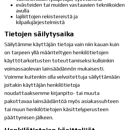
evästeiden tai muiden vastaavien tekniikoiden
avulla
lajiliittojen rekistereistä ja
kilpailujärjestelmistä
Tietojen säilytysaika
Säilytämme käyttäjän tietoja vain niin kauan kuin
on tarpeen yllä määriteltyjen henkilötietojen
käyttötarkoitusten toteuttamiseksi kulloinkin
voimassaolevan lainsäädännön mukaisesti.
Voimme kuitenkin olla velvoitettuja säilyttämään
joitakin käyttäjän henkilötietoja
noudattaaksemme kirjanpito- tai muuta
pakottavaa lainsäädäntöä myös asiakassuhteen
tai muun henkilötietojen käsittelyperusteen
päättymisen jälkeen.