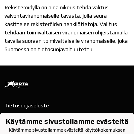
Rekisteröidyllä on aina oikeus tehdä valitus
valvontaviranomaiselle tavasta, jolla seura
käsittelee rekisteröidyn henkilötietoja. Valitus
tehdään toimivaltaisen viranomaisen ohjeistamalla
tavalla suoraan toimivaltaiselle viranomaiselle, joka
Suomessa on tietosuojavaltuutettu.
Tietosuojaseloste
Rajakatu 13, 2.krs
Käytämme sivustollamme evästeitä
78200 VARKAUS
Käytämme sivustollamme evästeitä käyttökokemuksen
puh. 040-354 9622