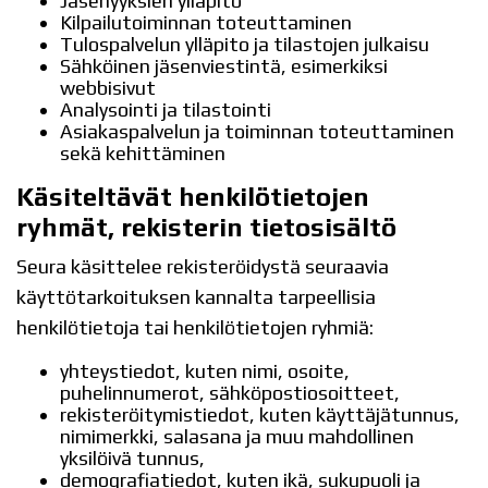
Jäsenyyksien ylläpito
Kilpailutoiminnan toteuttaminen
Tulospalvelun ylläpito ja tilastojen julkaisu
Sähköinen jäsenviestintä, esimerkiksi
webbisivut
Analysointi ja tilastointi
Asiakaspalvelun ja toiminnan toteuttaminen
sekä kehittäminen
Käsiteltävät henkilötietojen
ryhmät, rekisterin tietosisältö
Seura käsittelee rekisteröidystä seuraavia
käyttötarkoituksen kannalta tarpeellisia
henkilötietoja tai henkilötietojen ryhmiä:
yhteystiedot, kuten nimi, osoite,
puhelinnumerot, sähköpostiosoitteet,
rekisteröitymistiedot, kuten käyttäjätunnus,
nimimerkki, salasana ja muu mahdollinen
yksilöivä tunnus,
demografiatiedot, kuten ikä, sukupuoli ja