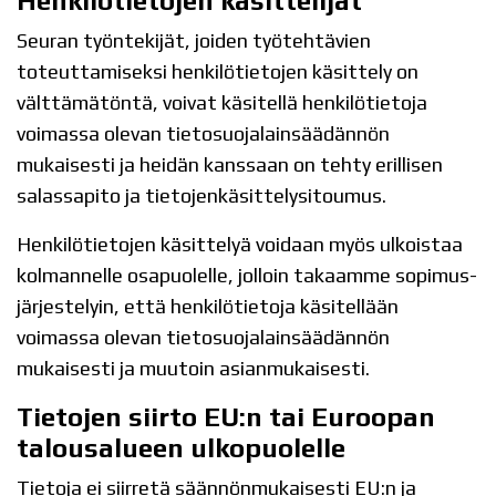
Henkilötietojen käsittelijät
Seuran työntekijät, joiden työtehtävien
toteuttamiseksi henkilötietojen käsittely on
välttämätöntä, voivat käsitellä henkilötietoja
voimassa olevan tietosuojalainsäädännön
mukaisesti ja heidän kanssaan on tehty erillisen
salassapito ja tietojenkäsittelysitoumus.
Henkilötietojen käsittelyä voidaan myös ulkoistaa
kolmannelle osapuolelle, jolloin takaamme sopimus-
järjestelyin, että henkilötietoja käsitellään
voimassa olevan tietosuojalainsäädännön
mukaisesti ja muutoin asianmukaisesti.
Tietojen siirto EU:n tai Euroopan
talousalueen ulkopuolelle
Tietoja ei siirretä säännönmukaisesti EU:n ja