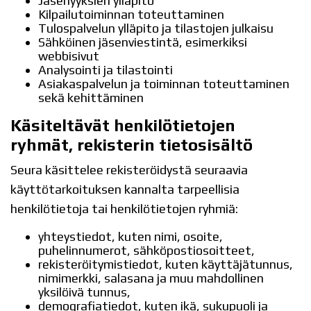
Jäsenyyksien ylläpito
Kilpailutoiminnan toteuttaminen
Tulospalvelun ylläpito ja tilastojen julkaisu
Sähköinen jäsenviestintä, esimerkiksi
webbisivut
Analysointi ja tilastointi
Asiakaspalvelun ja toiminnan toteuttaminen
sekä kehittäminen
Käsiteltävät henkilötietojen
ryhmät, rekisterin tietosisältö
Seura käsittelee rekisteröidystä seuraavia
käyttötarkoituksen kannalta tarpeellisia
henkilötietoja tai henkilötietojen ryhmiä:
yhteystiedot, kuten nimi, osoite,
puhelinnumerot, sähköpostiosoitteet,
rekisteröitymistiedot, kuten käyttäjätunnus,
nimimerkki, salasana ja muu mahdollinen
yksilöivä tunnus,
demografiatiedot, kuten ikä, sukupuoli ja