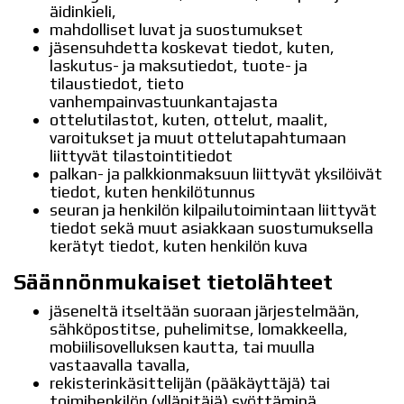
äidinkieli,
mahdolliset luvat ja suostumukset
jäsensuhdetta koskevat tiedot, kuten,
laskutus- ja maksutiedot, tuote- ja
tilaustiedot, tieto
vanhempainvastuunkantajasta
ottelutilastot, kuten, ottelut, maalit,
varoitukset ja muut ottelutapahtumaan
liittyvät tilastointitiedot
palkan- ja palkkionmaksuun liittyvät yksilöivät
tiedot, kuten henkilötunnus
seuran ja henkilön kilpailutoimintaan liittyvät
tiedot sekä muut asiakkaan suostumuksella
kerätyt tiedot, kuten henkilön kuva
Säännönmukaiset tietolähteet
jäseneltä itseltään suoraan järjestelmään,
sähköpostitse, puhelimitse, lomakkeella,
mobiilisovelluksen kautta, tai muulla
vastaavalla tavalla,
rekisterinkäsittelijän (pääkäyttäjä) tai
toimihenkilön (ylläpitäjä) syöttäminä