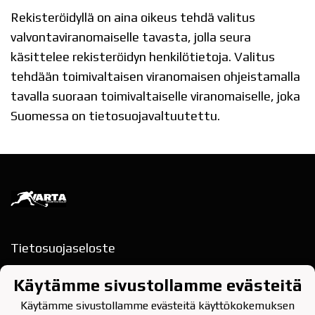
Rekisteröidyllä on aina oikeus tehdä valitus
valvontaviranomaiselle tavasta, jolla seura
käsittelee rekisteröidyn henkilötietoja. Valitus
tehdään toimivaltaisen viranomaisen ohjeistamalla
tavalla suoraan toimivaltaiselle viranomaiselle, joka
Suomessa on tietosuojavaltuutettu.
Tietosuojaseloste
Rajakatu 13, 2.krs
Käytämme sivustollamme evästeitä
78200 VARKAUS
Käytämme sivustollamme evästeitä käyttökokemuksen
puh. 040-354 9622