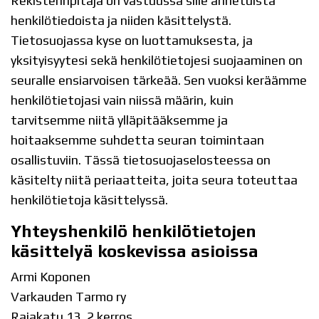
Rekisterinpitäjä on vastuussa sille annetuista
henkilötiedoista ja niiden käsittelystä.
Tietosuojassa kyse on luottamuksesta, ja
yksityisyytesi sekä henkilötietojesi suojaaminen on
seuralle ensiarvoisen tärkeää. Sen vuoksi keräämme
henkilötietojasi vain niissä määrin, kuin
tarvitsemme niitä ylläpitääksemme ja
hoitaaksemme suhdetta seuran toimintaan
osallistuviin. Tässä tietosuojaselosteessa on
käsitelty niitä periaatteita, joita seura toteuttaa
henkilötietoja käsittelyssä.
Yhteyshenkilö henkilötietojen
käsittelyä koskevissa asioissa
Armi Koponen
Varkauden Tarmo ry
Rajakatu 13, 2 kerros