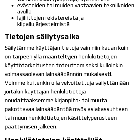
evästeiden tai muiden vastaavien tekniikoiden
avulla
lajiliittojen rekistereistä ja
kilpailujärjestelmistä
Tietojen säilytysaika
Säilytämme käyttäjän tietoja vain niin kauan kuin
on tarpeen yllä määriteltyjen henkilötietojen
käyttötarkoitusten toteuttamiseksi kulloinkin
voimassaolevan lainsäädännön mukaisesti.
Voimme kuitenkin olla velvoitettuja säilyttämään
joitakin käyttäjän henkilötietoja
noudattaaksemme kirjanpito- tai muuta
pakottavaa lainsäädäntöä myös asiakassuhteen
tai muun henkilötietojen käsittelyperusteen
päättymisen jälkeen.