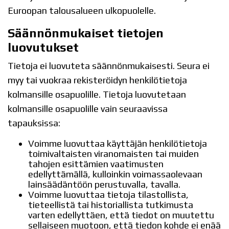
Euroopan talousalueen ulkopuolelle.
Säännönmukaiset tietojen
luovutukset
Tietoja ei luovuteta säännönmukaisesti. Seura ei
myy tai vuokraa rekisteröidyn henkilötietoja
kolmansille osapuolille. Tietoja luovutetaan
kolmansille osapuolille vain seuraavissa
tapauksissa:
Voimme luovuttaa käyttäjän henkilötietoja
toimivaltaisten viranomaisten tai muiden
tahojen esittämien vaatimusten
edellyttämällä, kulloinkin voimassaolevaan
lainsäädäntöön perustuvalla, tavalla.
Voimme luovuttaa tietoja tilastollista,
tieteellistä tai historiallista tutkimusta
varten edellyttäen, että tiedot on muutettu
sellaiseen muotoon, että tiedon kohde ei enää