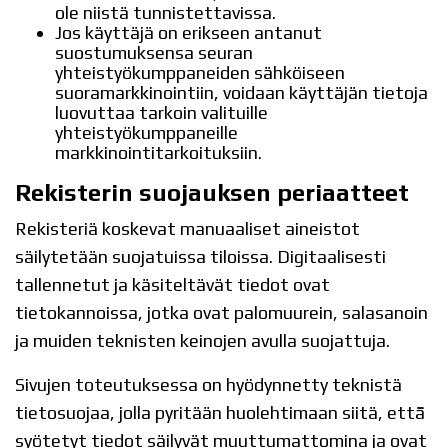
ole niistä tunnistettavissa.
Jos käyttäjä on erikseen antanut
suostumuksensa seuran
yhteistyökumppaneiden sähköiseen
suoramarkkinointiin, voidaan käyttäjän tietoja
luovuttaa tarkoin valituille
yhteistyökumppaneille
markkinointitarkoituksiin.
Rekisterin suojauksen periaatteet
Rekisteriä koskevat manuaaliset aineistot
säilytetään suojatuissa tiloissa. Digitaalisesti
tallennetut ja käsiteltävät tiedot ovat
tietokannoissa, jotka ovat palomuurein, salasanoin
ja muiden teknisten keinojen avulla suojattuja.
Sivujen toteutuksessa on hyödynnetty teknistä
tietosuojaa, jolla pyritään huolehtimaan siitä, että̈
syötetyt tiedot säilyvät muuttumattomina ja ovat