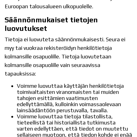
Euroopan talousalueen ulkopuolelle.
Säännönmukaiset tietojen
luovutukset
Tietoja ei luovuteta säännönmukaisesti. Seura ei
myy tai vuokraa rekisteröidyn henkilötietoja
kolmansille osapuolille. Tietoja luovutetaan
kolmansille osapuolille vain seuraavissa
tapauksissa:
Voimme luovuttaa käyttäjän henkilötietoja
toimivaltaisten viranomaisten tai muiden
tahojen esittämien vaatimusten
edellyttämällä, kulloinkin voimassaolevaan
lainsäädäntöön perustuvalla, tavalla.
Voimme luovuttaa tietoja tilastollista,
tieteellistä tai historiallista tutkimusta
varten edellyttäen, että tiedot on muutettu
sellaiseen muotoon, että tiedon kohde ei enää