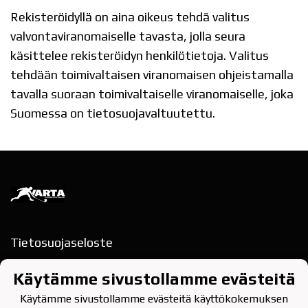
Rekisteröidyllä on aina oikeus tehdä valitus
valvontaviranomaiselle tavasta, jolla seura
käsittelee rekisteröidyn henkilötietoja. Valitus
tehdään toimivaltaisen viranomaisen ohjeistamalla
tavalla suoraan toimivaltaiselle viranomaiselle, joka
Suomessa on tietosuojavaltuutettu.
Tietosuojaseloste
Rajakatu 13, 2.krs
Käytämme sivustollamme evästeitä
78200 VARKAUS
Käytämme sivustollamme evästeitä käyttökokemuksen
puh. 040-354 9622