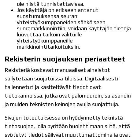
ole niistä tunnistettavissa.
Jos käyttäjä on erikseen antanut
suostumuksensa seuran
yhteistyökumppaneiden sähköiseen
suoramarkkinointiin, voidaan käyttäjän tietoja
luovuttaa tarkoin valituille
yhteistyökumppaneille
markkinointitarkoituksiin.
Rekisterin suojauksen periaatteet
Rekisteriä koskevat manuaaliset aineistot
säilytetään suojatuissa tiloissa. Digitaalisesti
tallennetut ja käsiteltävät tiedot ovat
tietokannoissa, jotka ovat palomuurein, salasanoin
ja muiden teknisten keinojen avulla suojattuja.
Sivujen toteutuksessa on hyödynnetty teknistä
tietosuojaa, jolla pyritään huolehtimaan siitä, että̈
syötetyt tiedot säilyvät muuttumattomina ja ovat