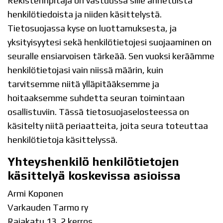
Rekisterinpitäjä on vastuussa sille annetuista
henkilötiedoista ja niiden käsittelystä.
Tietosuojassa kyse on luottamuksesta, ja
yksityisyytesi sekä henkilötietojesi suojaaminen on
seuralle ensiarvoisen tärkeää. Sen vuoksi keräämme
henkilötietojasi vain niissä määrin, kuin
tarvitsemme niitä ylläpitääksemme ja
hoitaaksemme suhdetta seuran toimintaan
osallistuviin. Tässä tietosuojaselosteessa on
käsitelty niitä periaatteita, joita seura toteuttaa
henkilötietoja käsittelyssä.
Yhteyshenkilö henkilötietojen
käsittelyä koskevissa asioissa
Armi Koponen
Varkauden Tarmo ry
Rajakatu 13, 2 kerros