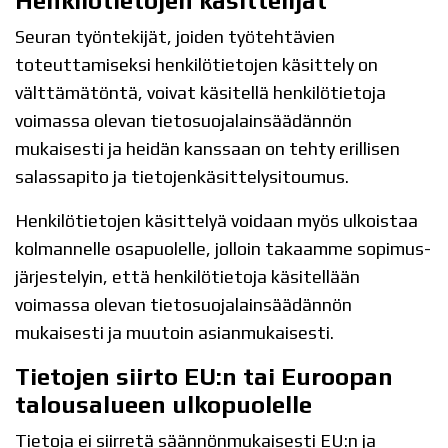
Henkilötietojen käsittelijät
Seuran työntekijät, joiden työtehtävien
toteuttamiseksi henkilötietojen käsittely on
välttämätöntä, voivat käsitellä henkilötietoja
voimassa olevan tietosuojalainsäädännön
mukaisesti ja heidän kanssaan on tehty erillisen
salassapito ja tietojenkäsittelysitoumus.
Henkilötietojen käsittelyä voidaan myös ulkoistaa
kolmannelle osapuolelle, jolloin takaamme sopimus-
järjestelyin, että henkilötietoja käsitellään
voimassa olevan tietosuojalainsäädännön
mukaisesti ja muutoin asianmukaisesti.
Tietojen siirto EU:n tai Euroopan
talousalueen ulkopuolelle
Tietoja ei siirretä säännönmukaisesti EU:n ja