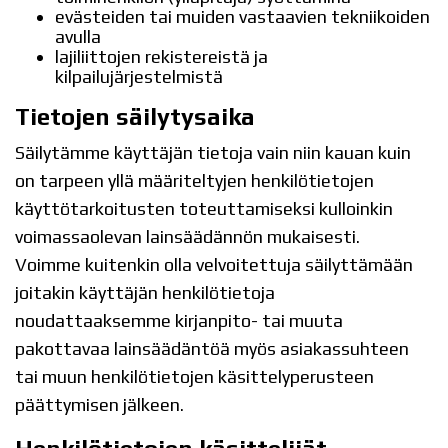
evästeiden tai muiden vastaavien tekniikoiden
avulla
lajiliittojen rekistereistä ja
kilpailujärjestelmistä
Tietojen säilytysaika
Säilytämme käyttäjän tietoja vain niin kauan kuin
on tarpeen yllä määriteltyjen henkilötietojen
käyttötarkoitusten toteuttamiseksi kulloinkin
voimassaolevan lainsäädännön mukaisesti.
Voimme kuitenkin olla velvoitettuja säilyttämään
joitakin käyttäjän henkilötietoja
noudattaaksemme kirjanpito- tai muuta
pakottavaa lainsäädäntöä myös asiakassuhteen
tai muun henkilötietojen käsittelyperusteen
päättymisen jälkeen.