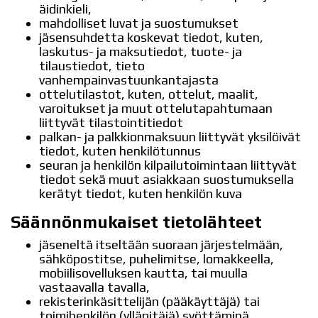
äidinkieli,
mahdolliset luvat ja suostumukset
jäsensuhdetta koskevat tiedot, kuten,
laskutus- ja maksutiedot, tuote- ja
tilaustiedot, tieto
vanhempainvastuunkantajasta
ottelutilastot, kuten, ottelut, maalit,
varoitukset ja muut ottelutapahtumaan
liittyvät tilastointitiedot
palkan- ja palkkionmaksuun liittyvät yksilöivät
tiedot, kuten henkilötunnus
seuran ja henkilön kilpailutoimintaan liittyvät
tiedot sekä muut asiakkaan suostumuksella
kerätyt tiedot, kuten henkilön kuva
Säännönmukaiset tietolähteet
jäseneltä itseltään suoraan järjestelmään,
sähköpostitse, puhelimitse, lomakkeella,
mobiilisovelluksen kautta, tai muulla
vastaavalla tavalla,
rekisterinkäsittelijän (pääkäyttäjä) tai
toimihenkilön (ylläpitäjä) syöttäminä