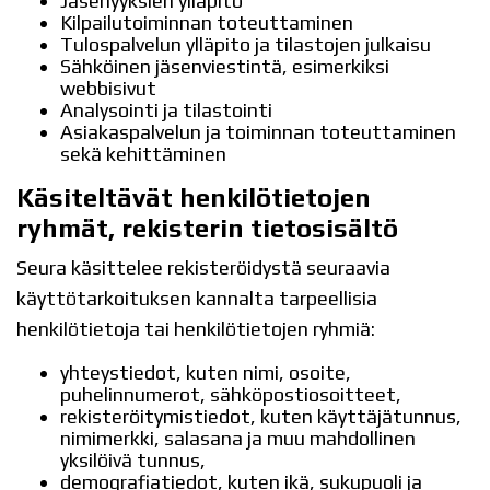
Jäsenyyksien ylläpito
Kilpailutoiminnan toteuttaminen
Tulospalvelun ylläpito ja tilastojen julkaisu
Sähköinen jäsenviestintä, esimerkiksi
webbisivut
Analysointi ja tilastointi
Asiakaspalvelun ja toiminnan toteuttaminen
sekä kehittäminen
Käsiteltävät henkilötietojen
ryhmät, rekisterin tietosisältö
Seura käsittelee rekisteröidystä seuraavia
käyttötarkoituksen kannalta tarpeellisia
henkilötietoja tai henkilötietojen ryhmiä:
yhteystiedot, kuten nimi, osoite,
puhelinnumerot, sähköpostiosoitteet,
rekisteröitymistiedot, kuten käyttäjätunnus,
nimimerkki, salasana ja muu mahdollinen
yksilöivä tunnus,
demografiatiedot, kuten ikä, sukupuoli ja