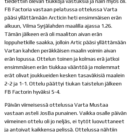
tiedettiin olevan tiukkoja vastuksia ja näin myös oli.
FB Factoria vastaan pelatussa ottelussa Varta
pääsi yllättämään Arcticin heti ensimmäisen erän
alkuun, Vilma Syrjälahden maalilla ajassa 1.26.
Tämän jälkeen erä oli maaliton aivan erän
loppuhetkille saakka, jolloin Artic pääsi yllättämään
Vartan kahden peräkkäisen maalin voimin aivan
erän lopussa. Ottelun toinen ja kolmas erä jatkoi
ensimmäisen erän tiukkaa vääntöä ja molemmat
erät olivat joukkueiden kesken tasaväkisiä maalein
2-2 ja 1-1. Ottelu päättyi tiukan taistelun jälkeen
FB Factorin hyväksi 5-4.
Päivän viimeisessä ottelussa Varta Mustaa
vastaan asteli JosBa punainen. Vaikka osalle päivän
viimeinen ottelu oli jo neljäs, ei tytöt luovuttaneet
ja antoivat kaikkensa pelissä. Ottelussa nähtiin