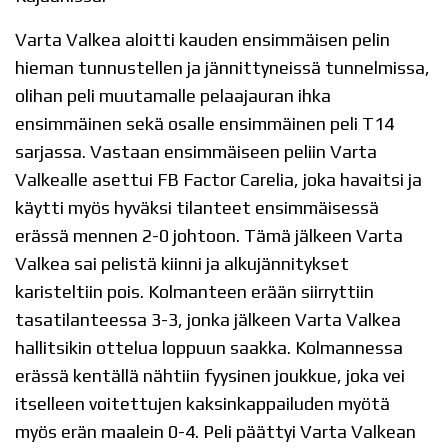
Varta Valkea aloitti kauden ensimmäisen pelin
hieman tunnustellen ja jännittyneissä tunnelmissa,
olihan peli muutamalle pelaajauran ihka
ensimmäinen sekä osalle ensimmäinen peli T14
sarjassa. Vastaan ensimmäiseen peliin Varta
Valkealle asettui FB Factor Carelia, joka havaitsi ja
käytti myös hyväksi tilanteet ensimmäisessä
erässä mennen 2-0 johtoon. Tämä jälkeen Varta
Valkea sai pelistä kiinni ja alkujännitykset
karisteltiin pois. Kolmanteen erään siirryttiin
tasatilanteessa 3-3, jonka jälkeen Varta Valkea
hallitsikin ottelua loppuun saakka. Kolmannessa
erässä kentällä nähtiin fyysinen joukkue, joka vei
itselleen voitettujen kaksinkappailuden myötä
myös erän maalein 0-4. Peli päättyi Varta Valkean