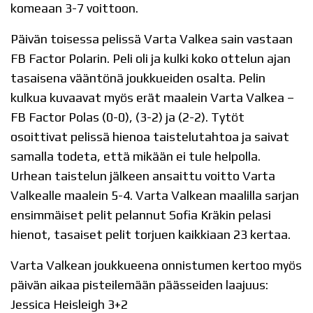
komeaan 3-7 voittoon.
Päivän toisessa pelissä Varta Valkea sain vastaan
FB Factor Polarin. Peli oli ja kulki koko ottelun ajan
tasaisena vääntönä joukkueiden osalta. Pelin
kulkua kuvaavat myös erät maalein Varta Valkea –
FB Factor Polas (0-0), (3-2) ja (2-2). Tytöt
osoittivat pelissä hienoa taistelutahtoa ja saivat
samalla todeta, että mikään ei tule helpolla.
Urhean taistelun jälkeen ansaittu voitto Varta
Valkealle maalein 5-4. Varta Valkean maalilla sarjan
ensimmäiset pelit pelannut Sofia Kräkin pelasi
hienot, tasaiset pelit torjuen kaikkiaan 23 kertaa.
Varta Valkean joukkueena onnistumen kertoo myös
päivän aikaa pisteilemään päässeiden laajuus:
Jessica Heisleigh 3+2