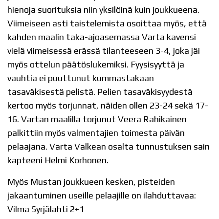
hienoja suorituksia niin yksilöinä kuin joukkueena.
Viimeiseen asti taistelemista osoittaa myös, että
kahden maalin taka-ajoasemassa Varta kavensi
vielä viimeisessä erässä tilanteeseen 3-4, joka jäi
myös ottelun päätöslukemiksi. Fyysisyyttä ja
vauhtia ei puuttunut kummastakaan
tasaväkisestä pelistä. Pelien tasaväkisyydestä
kertoo myös torjunnat, näiden ollen 23-24 sekä 17-
16. Vartan maalilla torjunut Veera Rahikainen
palkittiin myös valmentajien toimesta päivän
pelaajana. Varta Valkean osalta tunnustuksen sain
kapteeni Helmi Korhonen.
Myös Mustan joukkueen kesken, pisteiden
jakaantuminen useille pelaajille on ilahduttavaa:
Vilma Syrjälahti 2+1